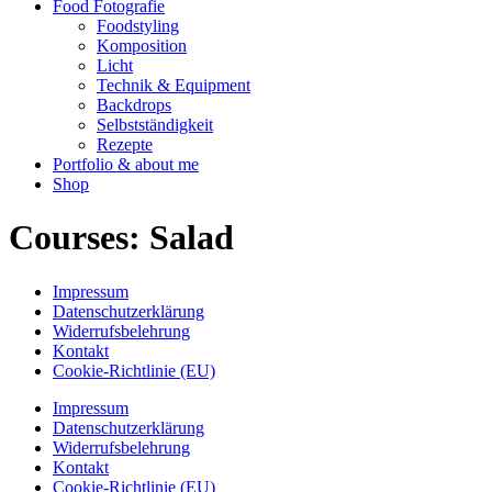
Food Fotografie
Foodstyling
Komposition
Licht
Technik & Equipment
Backdrops
Selbstständigkeit
Rezepte
Portfolio & about me
Shop
Courses:
Salad
Impressum
Datenschutzerklärung
Widerrufsbelehrung
Kontakt
Cookie-Richtlinie (EU)
Impressum
Datenschutzerklärung
Widerrufsbelehrung
Kontakt
Cookie-Richtlinie (EU)