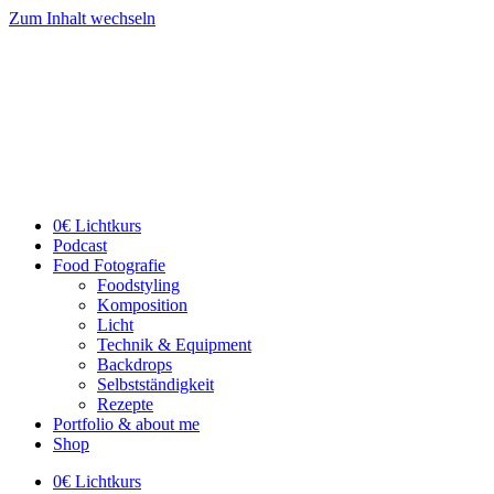
Zum Inhalt wechseln
0€ Lichtkurs
Podcast
Food Fotografie
Foodstyling
Komposition
Licht
Technik & Equipment
Backdrops
Selbstständigkeit
Rezepte
Portfolio & about me
Shop
0€ Lichtkurs