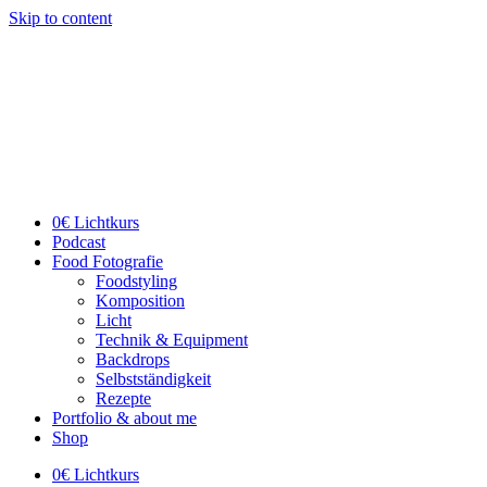
Skip to content
0€ Lichtkurs
Podcast
Food Fotografie
Foodstyling
Komposition
Licht
Technik & Equipment
Backdrops
Selbstständigkeit
Rezepte
Portfolio & about me
Shop
0€ Lichtkurs