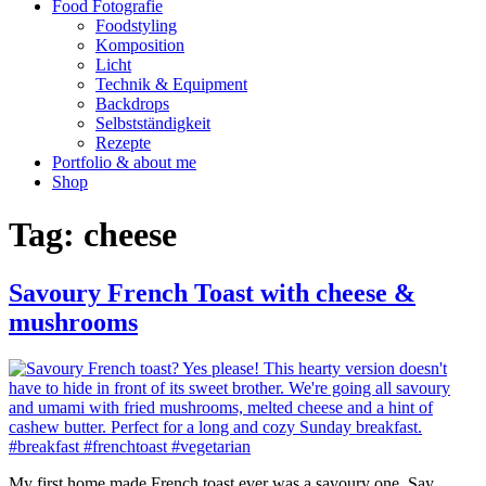
Food Fotografie
Foodstyling
Komposition
Licht
Technik & Equipment
Backdrops
Selbstständigkeit
Rezepte
Portfolio & about me
Shop
Tag:
cheese
Savoury French Toast with cheese &
mushrooms
My first home made French toast ever was a savoury one. Say