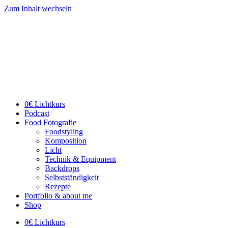
Zum Inhalt wechseln
0€ Lichtkurs
Podcast
Food Fotografie
Foodstyling
Komposition
Licht
Technik & Equipment
Backdrops
Selbstständigkeit
Rezepte
Portfolio & about me
Shop
0€ Lichtkurs