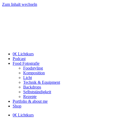
Zum Inhalt wechseln
0€ Lichtkurs
Podcast
Food Fotografie
Foodstyling
Komposition
Licht
Technik & Equipment
Backdrops
Selbstständigkeit
Rezepte
Portfolio & about me
Shop
0€ Lichtkurs