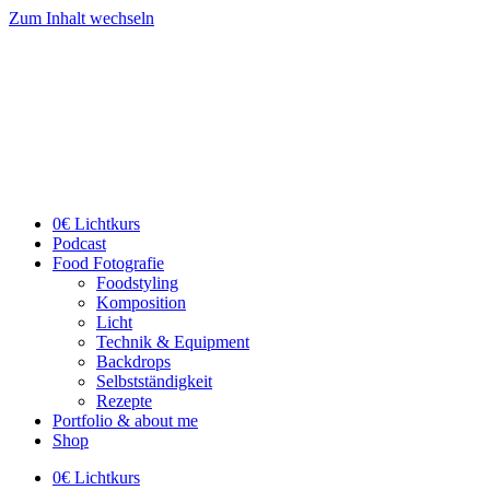
Zum Inhalt wechseln
0€ Lichtkurs
Podcast
Food Fotografie
Foodstyling
Komposition
Licht
Technik & Equipment
Backdrops
Selbstständigkeit
Rezepte
Portfolio & about me
Shop
0€ Lichtkurs