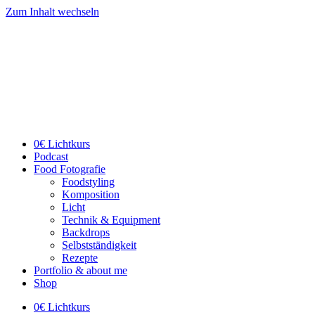
Zum Inhalt wechseln
0€ Lichtkurs
Podcast
Food Fotografie
Foodstyling
Komposition
Licht
Technik & Equipment
Backdrops
Selbstständigkeit
Rezepte
Portfolio & about me
Shop
0€ Lichtkurs