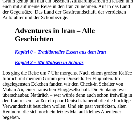
Grund genug um mal ein bisschen Aufklärungsarbeit zu leisten und
euch mit auf meine Reise in den Iran zu nehmen. Auf in das Land
der Gegensätze. Das Land der Gastfreundschaft, der verrückten
Autofahrer und der Schonbezüge.
Adventures in Iran – Alle
Geschichten
Kapitel 0 – Traditionelles Essen aus dem Iran
Kapitel 2 – Mit Mohsen in Schiras
Los ging die Reise um 7 Uhr morgens. Nach einem großen Kaffee
fuhr ich mit meinem Grimm gen Düsseldorfer Flughafen. Im
abgelegensten Eckchen fanden wir den Check-in Schalter von
Mahan Air, einer iranischen Fluggesellschaft. Die Schlange war
überschaubar. Natürlich – wer würde denn auch schon freiwillig in
den Iran reisen – außer ein paar Deutsch-Iranernb die die bucklige
Verwandschaft besuchen wollen. Und ein paar verrückten, alten
Rentnern, die sich noch ein letztes Mal auf kleines Abenteuer
begeben.