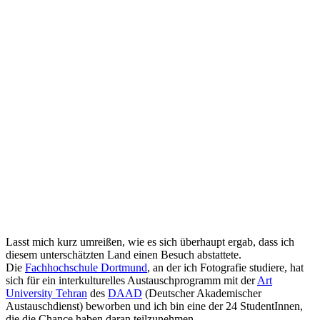
Lasst mich kurz umreißen, wie es sich überhaupt ergab, dass ich
diesem unterschätzten Land einen Besuch abstattete.
Die
Fachhochschule Dortmund
, an der ich Fotografie studiere, hat
sich für ein interkulturelles Austauschprogramm mit der
Art
University Tehran
des
DAAD
(Deutscher Akademischer
Austauschdienst) beworben und ich bin eine der 24 StudentInnen,
die die Chance haben daran teilzunehmen.