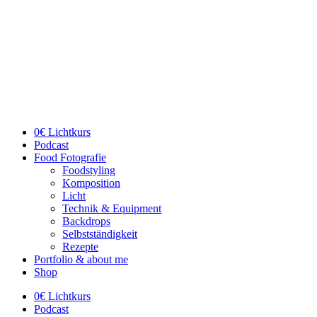
Zum
Inhalt
wechseln
0€ Lichtkurs
Podcast
Food Fotografie
Foodstyling
Komposition
Licht
Technik & Equipment
Backdrops
Selbstständigkeit
Rezepte
Portfolio & about me
Shop
0€ Lichtkurs
Podcast