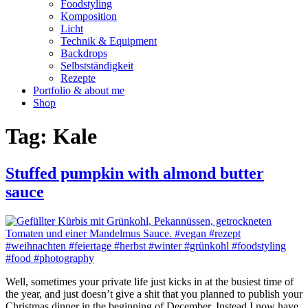
Foodstyling
Komposition
Licht
Technik & Equipment
Backdrops
Selbstständigkeit
Rezepte
Portfolio & about me
Shop
Tag:
Kale
Stuffed pumpkin with almond butter
sauce
Well, sometimes your private life just kicks in at the busiest time of
the year, and just doesn’t give a shit that you planned to publish your
Christmas dinner in the beginning of December. Instead I now have