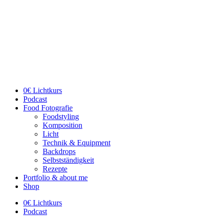
Skip
to
content
0€ Lichtkurs
Podcast
Food Fotografie
Foodstyling
Komposition
Licht
Technik & Equipment
Backdrops
Selbstständigkeit
Rezepte
Portfolio & about me
Shop
0€ Lichtkurs
Podcast