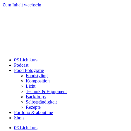
Zum Inhalt wechseln
0€ Lichtkurs
Podcast
Food Fotografie
Foodstyling
Komposition
Licht
Technik & Equipment
Backdrops
Selbstständigkeit
Rezepte
Portfolio & about me
Shop
0€ Lichtkurs