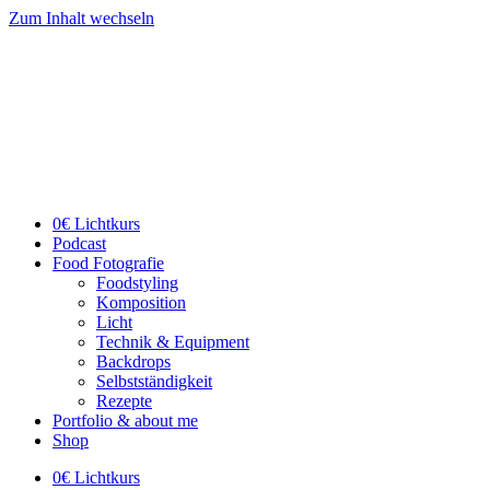
Zum Inhalt wechseln
0€ Lichtkurs
Podcast
Food Fotografie
Foodstyling
Komposition
Licht
Technik & Equipment
Backdrops
Selbstständigkeit
Rezepte
Portfolio & about me
Shop
0€ Lichtkurs