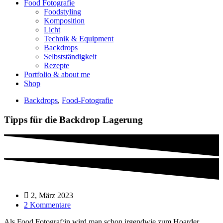
Food Fotografie
Foodstyling
Komposition
Licht
Technik & Equipment
Backdrops
Selbstständigkeit
Rezepte
Portfolio & about me
Shop
Backdrops
,
Food-Fotografie
Tipps für die Backdrop Lagerung
2, März 2023
2 Kommentare
Als Food Fotograf:in wird man schon irgendwie zum Hoarder,