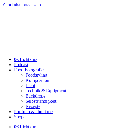
Zum Inhalt wechseln
0€ Lichtkurs
Podcast
Food Fotografie
Foodstyling
Komposition
Licht
Technik & Equipment
Backdrops
Selbstständigkeit
Rezepte
Portfolio & about me
Shop
0€ Lichtkurs