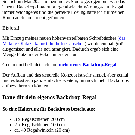
Seit ich im Mai 2021 in mein neues Studio gezogen bin, war das
Thema Backdrop Lagerung irgendwie ein Wartungsstau. Es gab
immer Wichtigeres und die perfekte Lösung hatte ich für meinen
Raum auch noch nicht gefunden.
Bis jetzt!
Mit Einzug meines neuen höhenverstellbaren Schreibtisches (
das
Making Of dazu kannst du dir hier ansehen
) wurde einmal groß
ausgemistet und alles neu arrangiert. Dadurch ergab sich eine
Menge Platz in der Ecke hinter der Tür.
Genau dort befindet sich nun
mein neues Backdrop-Regal
.
Der Aufbau und das generelle Konzept ist sehr simpel, aber genial
und es lässt sich ganz einfach erweitern, um noch mehr Backdrops
aufbewahren zu können.
Baue dir dein eigenes Backdrop Regal
So eine Halterung für Backdrops besteht aus:
3 x Regalschienen 200 cm
2 x Regalschienen 100 cm
ca. 40 Regalwinkeln (20 cm)