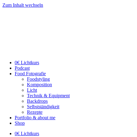
Zum Inhalt wechseln
0€ Lichtkurs
Podcast
Food Fotografie
Foodstyling
Komposition
Licht
Technik & Equipment
Backdrops
Selbstständigkeit
Rezepte
Portfolio & about me
Shop
0€ Lichtkurs