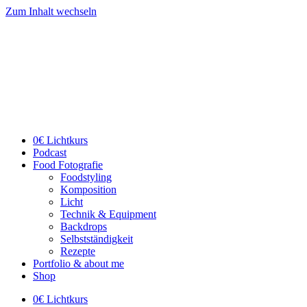
Zum Inhalt wechseln
0€ Lichtkurs
Podcast
Food Fotografie
Foodstyling
Komposition
Licht
Technik & Equipment
Backdrops
Selbstständigkeit
Rezepte
Portfolio & about me
Shop
0€ Lichtkurs