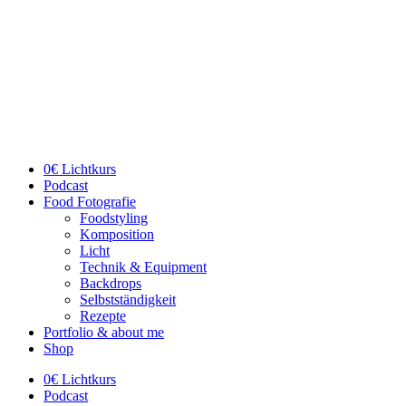
Zum
Inhalt
wechseln
0€ Lichtkurs
Podcast
Food Fotografie
Foodstyling
Komposition
Licht
Technik & Equipment
Backdrops
Selbstständigkeit
Rezepte
Portfolio & about me
Shop
0€ Lichtkurs
Podcast