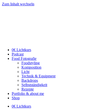
Zum Inhalt wechseln
0€ Lichtkurs
Podcast
Food Fotografie
Foodstyling
Komposition
Licht
Technik & Equipment
Backdrops
Selbstständigkeit
Rezepte
Portfolio & about me
Shop
0€ Lichtkurs