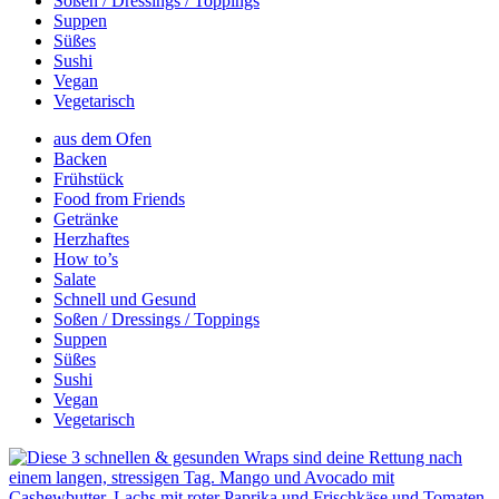
Soßen / Dressings / Toppings
Suppen
Süßes
Sushi
Vegan
Vegetarisch
aus dem Ofen
Backen
Frühstück
Food from Friends
Getränke
Herzhaftes
How to’s
Salate
Schnell und Gesund
Soßen / Dressings / Toppings
Suppen
Süßes
Sushi
Vegan
Vegetarisch