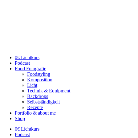
Zum
Inhalt
wechseln
0€ Lichtkurs
Podcast
Food Fotografie
Foodstyling
Komposition
Licht
Technik & Equipment
Backdrops
Selbstständigkeit
Rezepte
Portfolio & about me
Shop
0€ Lichtkurs
Podcast