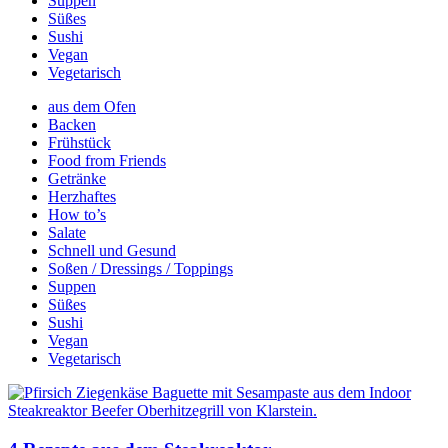
Suppen
Süßes
Sushi
Vegan
Vegetarisch
aus dem Ofen
Backen
Frühstück
Food from Friends
Getränke
Herzhaftes
How to’s
Salate
Schnell und Gesund
Soßen / Dressings / Toppings
Suppen
Süßes
Sushi
Vegan
Vegetarisch