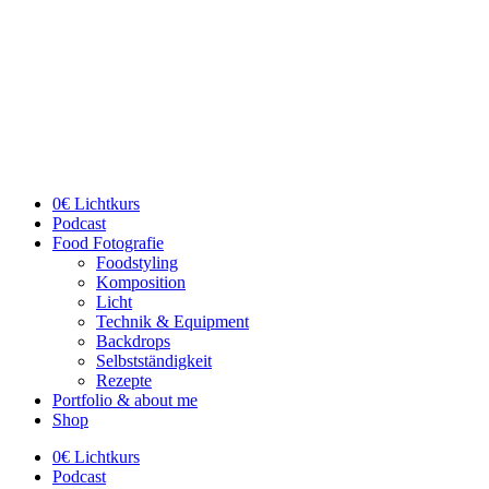
Skip
to
content
0€ Lichtkurs
Podcast
Food Fotografie
Foodstyling
Komposition
Licht
Technik & Equipment
Backdrops
Selbstständigkeit
Rezepte
Portfolio & about me
Shop
0€ Lichtkurs
Podcast