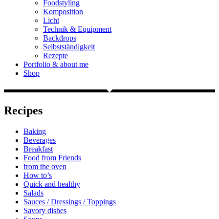
Foodstyling
Komposition
Licht
Technik & Equipment
Backdrops
Selbstständigkeit
Rezepte
Portfolio & about me
Shop
Recipes
Baking
Beverages
Breakfast
Food from Friends
from the oven
How to’s
Quick and healthy
Salads
Sauces / Dressings / Toppings
Savory dishes