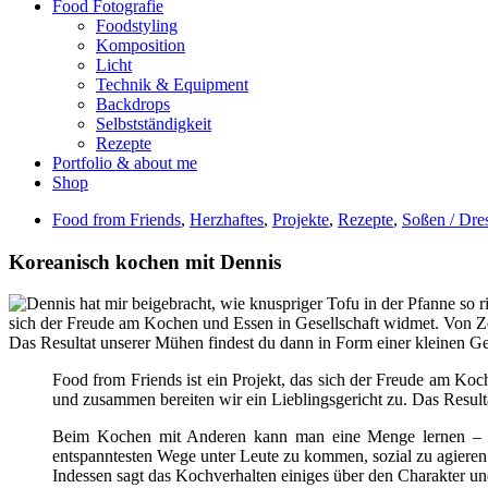
Food Fotografie
Foodstyling
Komposition
Licht
Technik & Equipment
Backdrops
Selbstständigkeit
Rezepte
Portfolio & about me
Shop
Food from Friends
,
Herzhaftes
,
Projekte
,
Rezepte
,
Soßen / Dre
Koreanisch kochen mit Dennis
Food from Friends ist ein Projekt, das sich der Freude am Ko
und zusammen bereiten wir ein Lieblingsgericht zu. Das Result
Beim Kochen mit Anderen kann man eine Menge lernen – man 
entspanntesten Wege unter Leute zu kommen, sozial zu agieren 
Indessen sagt das Kochverhalten einiges über den Charakter und