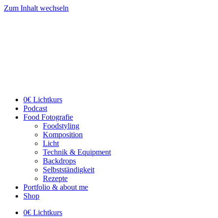
Zum Inhalt wechseln
0€ Lichtkurs
Podcast
Food Fotografie
Foodstyling
Komposition
Licht
Technik & Equipment
Backdrops
Selbstständigkeit
Rezepte
Portfolio & about me
Shop
0€ Lichtkurs