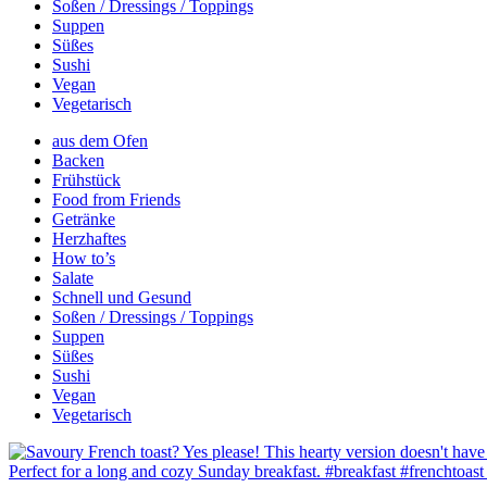
Soßen / Dressings / Toppings
Suppen
Süßes
Sushi
Vegan
Vegetarisch
aus dem Ofen
Backen
Frühstück
Food from Friends
Getränke
Herzhaftes
How to’s
Salate
Schnell und Gesund
Soßen / Dressings / Toppings
Suppen
Süßes
Sushi
Vegan
Vegetarisch