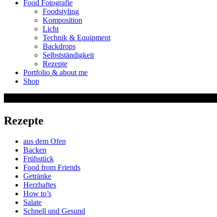
Food Fotografie
Foodstyling
Komposition
Licht
Technik & Equipment
Backdrops
Selbstständigkeit
Rezepte
Portfolio & about me
Shop
Rezepte
aus dem Ofen
Backen
Frühstück
Food from Friends
Getränke
Herzhaftes
How to’s
Salate
Schnell und Gesund