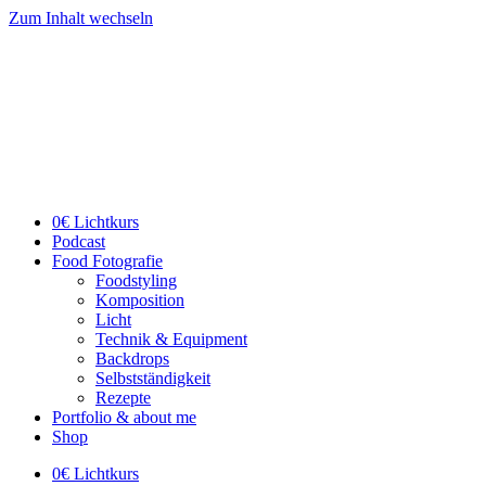
Zum Inhalt wechseln
0€ Lichtkurs
Podcast
Food Fotografie
Foodstyling
Komposition
Licht
Technik & Equipment
Backdrops
Selbstständigkeit
Rezepte
Portfolio & about me
Shop
0€ Lichtkurs